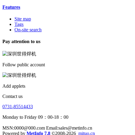
Features
Site map
Tags
On-site search
Pay attention to us
Follow public account
Add applets
Contact us
0731-85514433
Monday to Friday 09：00-18：00
MSN:0000@000.com Email:sales@metinfo.cn
Powered by
MetInfo 7.8
©2008-2026
mituo.cn