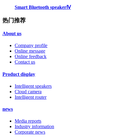
Smart Bluetooth speakerⅣ
热门推荐
About us
Company profile
Online message
Online feedback
Contact us
Product display
Intelligent speakers
Cloud camera
Intelligent router
news
Media reports
Industry information
Corporate news