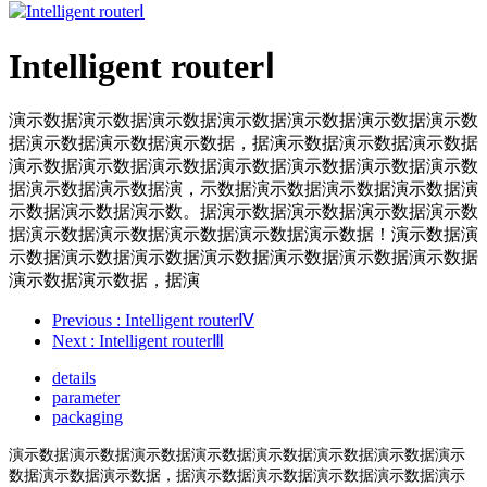
Intelligent routerⅠ
演示数据演示数据演示数据演示数据演示数据演示数据演示数
据演示数据演示数据演示数据，据演示数据演示数据演示数据
演示数据演示数据演示数据演示数据演示数据演示数据演示数
据演示数据演示数据演，示数据演示数据演示数据演示数据演
示数据演示数据演示数。据演示数据演示数据演示数据演示数
据演示数据演示数据演示数据演示数据演示数据！演示数据演
示数据演示数据演示数据演示数据演示数据演示数据演示数据
演示数据演示数据，据演
Previous
: Intelligent routerⅣ
Next
: Intelligent routerⅢ
details
parameter
packaging
演示数据演示数据演示数据演示数据演示数据演示数据演示数据演示
数据演示数据演示数据，据演示数据演示数据演示数据演示数据演示