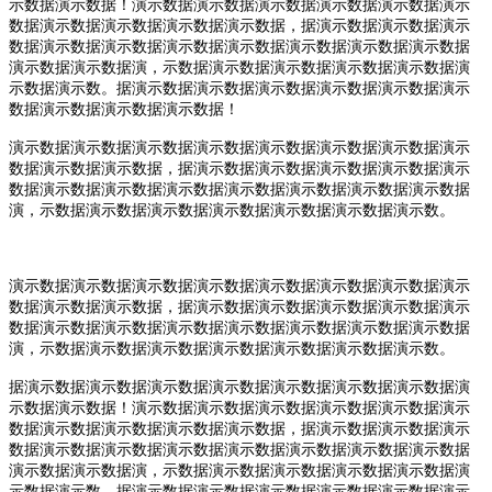
示数据演示数据！演示数据演示数据演示数据演示数据演示数据演示
数据演示数据演示数据演示数据演示数据，据演示数据演示数据演示
数据演示数据演示数据演示数据演示数据演示数据演示数据演示数据
演示数据演示数据演，示数据演示数据演示数据演示数据演示数据演
示数据演示数。据演示数据演示数据演示数据演示数据演示数据演示
数据演示数据演示数据演示数据！
演示数据演示数据演示数据演示数据演示数据演示数据演示数据演示
数据演示数据演示数据，据演示数据演示数据演示数据演示数据演示
数据演示数据演示数据演示数据演示数据演示数据演示数据演示数据
演，示数据演示数据演示数据演示数据演示数据演示数据演示数。
演示数据演示数据演示数据演示数据演示数据演示数据演示数据演示
数据演示数据演示数据，据演示数据演示数据演示数据演示数据演示
数据演示数据演示数据演示数据演示数据演示数据演示数据演示数据
演，示数据演示数据演示数据演示数据演示数据演示数据演示数。
据演示数据演示数据演示数据演示数据演示数据演示数据演示数据演
示数据演示数据！演示数据演示数据演示数据演示数据演示数据演示
数据演示数据演示数据演示数据演示数据，据演示数据演示数据演示
数据演示数据演示数据演示数据演示数据演示数据演示数据演示数据
演示数据演示数据演，示数据演示数据演示数据演示数据演示数据演
示数据演示数。据演示数据演示数据演示数据演示数据演示数据演示