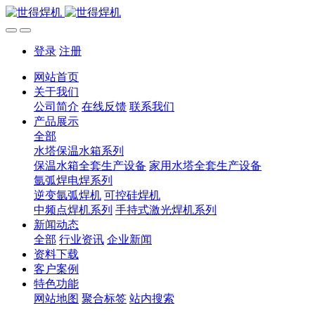
登录
注册
网站首页
关于我们
公司简介
在线反馈
联系我们
产品展示
全部
水塔保温水箱系列
保温水箱全套生产设备
家用水塔全套生产设备
氩弧焊电焊系列
逆变氩弧焊机
可控硅焊机
中频点焊机系列
手持式激光焊机系列
新闻动态
全部
行业资讯
企业新闻
资料下载
客户案例
特色功能
网站地图
聚合标签
站内搜索